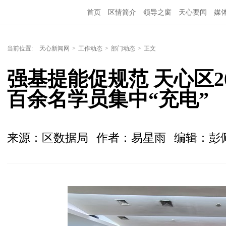
首页
区情简介
领导之窗
天心要闻
媒
当前位置:
天心新闻网
>
工作动态
>
部门动态
>
正文
强基提能促规范 天心区2
百余名学员集中“充电”
来源：区数据局
作者：易星雨
编辑：彭