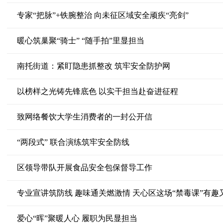
专家“把脉”+铁腕整治 向未征区域安全顽疾“亮剑”
暖心筑巢聚“骑士” “随手拍”里显担当
南托街道：紧盯隐患抓整改 筑牢安全防护网
以榜样之光铸先锋底色 以实干担当赴奋进征程
致网络餐饮大学生消费者的一封公开信
“两段式” 联合演练筑牢安全防线
区领导带队开展食品安全包保督导工作
专业宣讲筑防线 趣味通关燃激情 天心区这场“禁毒课”有趣
爱心“晖”聚暖人心 履职为民显担当