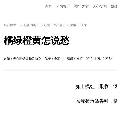
首页
区情简介
领导之窗
天心要闻
媒
当前位置:
天心新闻网
>
天心文艺作品展示
>
文学
>
正文
橘绿橙黄怎说愁
来源：天心区诗词楹联协会
作者：余罗生
编辑：徐拓
2018-11-28 10:20:54
如血枫红一眼收，
东篱菊放清香醉，