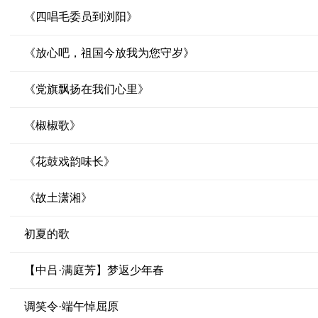
《四唱毛委员到浏阳》
《放心吧，祖国今放我为您守岁》
《党旗飘扬在我们心里》
《椒椒歌》
《花鼓戏韵味长》
《故土潇湘》
初夏的歌
【中吕·满庭芳】梦返少年春
调笑令·端午悼屈原