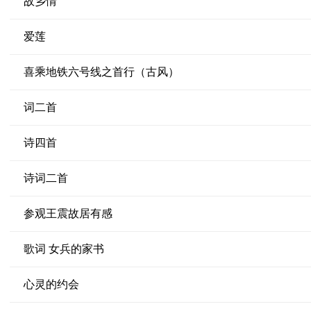
故乡情
爱莲
喜乘地铁六号线之首行（古风）
词二首
诗四首
诗词二首
参观王震故居有感
歌词 女兵的家书
心灵的约会