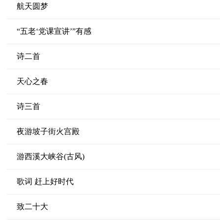
航天圆梦
“五老‘党课宣讲’”有感
诗二首
天心之春
诗三首
夜游坡子街火宫殿
游西溪大峡谷(古风)
歌词 赶上好时代
致二十大