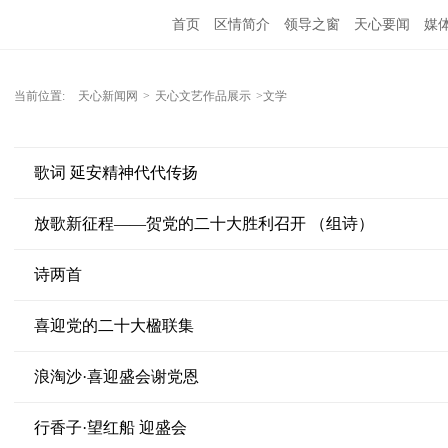
首页
区情简介
领导之窗
天心要闻
媒
当前位置:
天心新闻网
>
天心文艺作品展示
>文学
歌词 延安精神代代传扬
放歌新征程——贺党的二十大胜利召开 （组诗）
诗两首
喜迎党的二十大楹联集
浪淘沙·喜迎盛会谢党恩
行香子·望红船 迎盛会