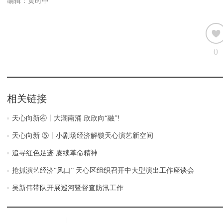
编辑：黄时中
0
相关链接
天心向新④丨大潮南涌 欣欣向“融”!
天心向新 ⑤丨小剧场经济解锁天心演艺新空间
追寻红色足迹 赓续革命精神
抢抓演艺经济“风口” 天心区组织召开中大型演出工作座谈会
吴新伟带队开展巡河暨督查防汛工作