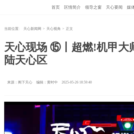
首页
区情简介
领导之窗
天心要闻
媒
当前位置:
天心新闻网
>
天心视角
>
正文
天心现场 ⑮丨超燃!机甲
陆天心区
来源：阁下天心
编辑：黄时中
2025-05-26 18:59:40