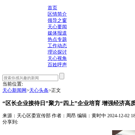
首页
区情简介
领导之窗
天心要闻
媒体报道
热点专题
工作动态
理论探讨
天心视角
百姓呼声
当前位置:
天心新闻网
>
天心头条
>
正文
“区长企业接待日”聚力“四上”企业培育 增强经济高
来源：天心区委宣传部
作者：周昂
编辑：黄时中
2024-12-02 18
分享到: