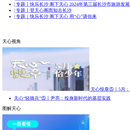
| 专题丨快乐长沙 阁下天心 2024年第三届长沙市旅游发
| 专题丨登天心阁而知古长沙
| 专题｜快乐长沙 阁下天心 用“心”请你来
天心视角
天心悦章⑤丨5月
天心“轻骑兵”⑤丨尹亮：投身新时代的基层实践
图解天心