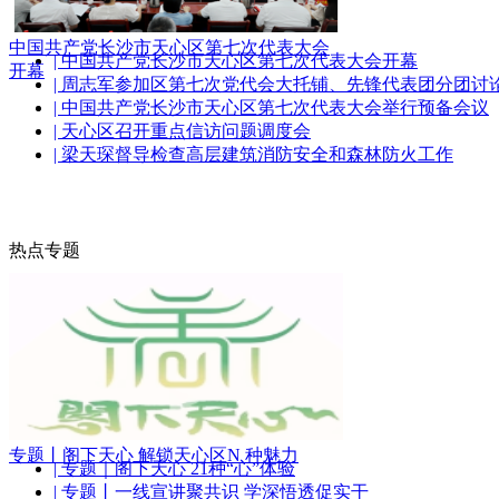
中国共产党长沙市天心区第七次代表大会
| 中国共产党长沙市天心区第七次代表大会开幕
开幕
| 周志军参加区第七次党代会大托铺、先锋代表团分团讨
| 中国共产党长沙市天心区第七次代表大会举行预备会议
| 天心区召开重点信访问题调度会
| 梁天琛督导检查高层建筑消防安全和森林防火工作
热点专题
专题丨阁下天心 解锁天心区N 种魅力
| 专题｜阁下天心 21种“心”体验
| 专题丨一线宣讲聚共识 学深悟透促实干