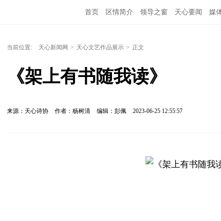
首页
区情简介
领导之窗
天心要闻
媒
当前位置:
天心新闻网
>
天心文艺作品展示
>
正文
《架上有书随我读》
来源：天心诗协
作者：杨树清
编辑：彭佩
2023-06-25 12:55:57