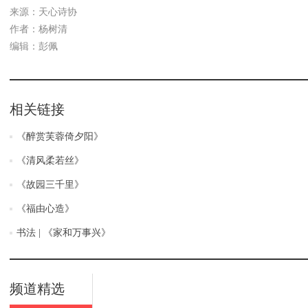
来源：天心诗协
作者：杨树清
编辑：彭佩
相关链接
《醉赏芙蓉倚夕阳》
《清风柔若丝》
《故园三千里》
《福由心造》
书法 | 《家和万事兴》
频道精选