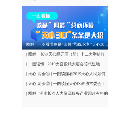
图解 | 一图看懂啥是“四最”营商环境 “天心30”条条是大招
| 图解︱长沙天心经开区（新）十二大举措打
造不可替代营商环境
| 一图读懂 | 2019火宫殿城大庙会陪您过地
道“长沙年”
| 天心·两会④ | 一图读懂看2019天心人民如何
幸福升级
| 天心·两会② | 一图读懂天心区政协常委会工
作报告
| 图解 | 湖南长沙人力资源服务产业园超有料的
政策大礼包重磅登场！