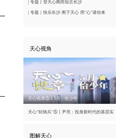
市旅游发展大会
| 专题丨登天心阁而知古长沙
| 专题｜快乐长沙 阁下天心 用“心”请你来
天心视角
天心悦章⑤丨5月：恰少年
天心“轻骑兵”⑤丨尹亮：投身新时代的基层实
践
图解天心