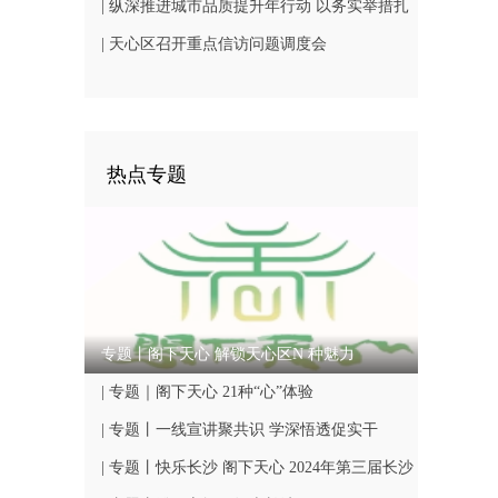
行预备会议
| 纵深推进城市品质提升年行动 以务实举措扎
实成效推动全域城市面貌整体焕新
| 天心区召开重点信访问题调度会
热点专题
专题丨阁下天心 解锁天心区N 种魅力
| 专题｜阁下天心 21种“心”体验
| 专题丨一线宣讲聚共识 学深悟透促实干
| 专题丨快乐长沙 阁下天心 2024年第三届长沙