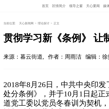
首页
区情简介
领导之窗
天心要闻
媒
当前位置:
天心新闻网
>
理论探讨
>
正文
贯彻学习新《条例》 让制
来源：暮云街道,
作者：周雨洁
编辑：徐
2018年8月26日，中共中央
处分条例》，并于10月1日起
道党工委以党员冬春训为契机，