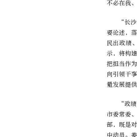
不必在我
“长沙
要论述，
民出政绩
示，将构
把担当作
向引领干
量发展提
“政绩
市委常委
部，既是
中动员。