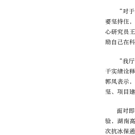
“对于
要坚持住
心研究员
励自己在
“我厅
干实绩诠
郭凤表示
坚、项目
面对即
验，湖南
次抗冰保